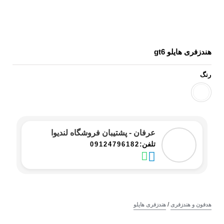
هندزفری هایلو gt6
رنگ
عرفان - پشتیبان فروشگاه لندیوا
تلفن:
09124796182
/
هدفون و هندزفری
هندزفری هایلو