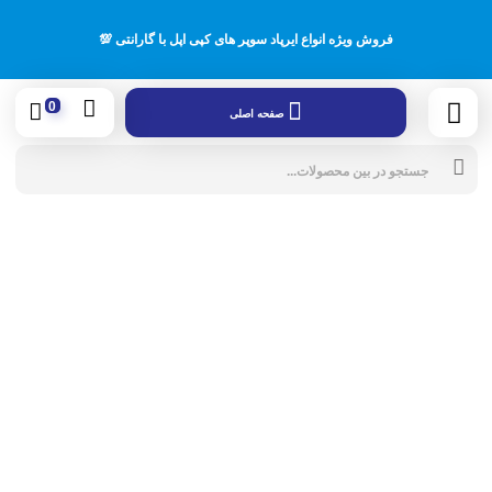
فروش ویژه انواع ایرپاد سوپر های کپی اپل با گارانتی 💯
0
صفحه اصلی
cts
rch